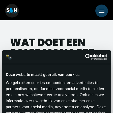
WAT DOET EEN
SALES MANAGER
Een sales manager is verantwoordelijk
voor het leiden en motiveren van het
Deze website maakt gebruik van cookies
verkoopteam, het behalen van de
We gebruiken cookies om content en advertenties te
verkoopdoelstellingen en het
personaliseren, om functies voor social media te bieden
en om ons websiteverkeer te analyseren. Ook delen we
onderhouden van klantrelaties.
informatie over uw gebruik van onze site met onze
partners voor social media, adverteren en analyse. Deze
partners kunnen deze gegevens combineren met andere