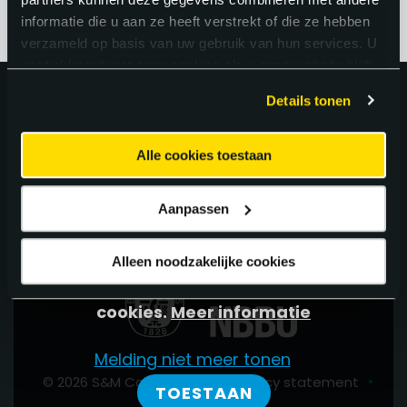
informatie die u aan ze heeft verstrekt of die ze hebben
verzameld op basis van uw gebruik van hun services. U
gaat akkoord met onze cookies als u onze website blijft
gebruiken.
Uitstekend!
Details tonen
Alle cookies toestaan
4.9
uit 5 van
62
Google Reviews.
Aanpassen
Alleen noodzakelijke cookies
Deze website maakt gebruik van
cookies.
Meer informatie
Melding niet meer tonen
•
•
© 2026 S&M Consultants
Privacy statement
TOESTAAN