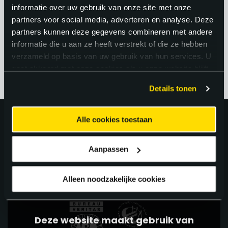
van je werkervaring en de organisatie
informatie over uw gebruik van onze site met onze
partners voor social media, adverteren en analyse. Deze
waarvoor je werkt.
partners kunnen deze gegevens combineren met andere
informatie die u aan ze heeft verstrekt of die ze hebben
verzameld op basis van uw gebruik van hun services. U
gaat akkoord met onze cookies als u onze website blijft
gebruiken.
Details tonen
Alle cookies toestaan
Uitstekend!
Aanpassen
4.9
uit 5 van
62
Google Reviews.
Alleen noodzakelijke cookies
Deze website maakt gebruik van