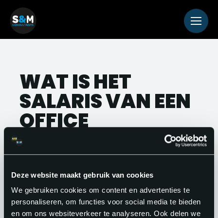
WAT IS HET
SALARIS VAN EEN
OFFICE
MANAGER?
Het salaris van een Office Manager ligt,
Deze website maakt gebruik van cookies
op basis van een 40-urige werkweek,
We gebruiken cookies om content en advertenties te
tussen de €2.600 en €4.500 bruto per
personaliseren, om functies voor social media te bieden
maand. Het exacte bedrag is afhankelijk
en om ons websiteverkeer te analyseren. Ook delen we