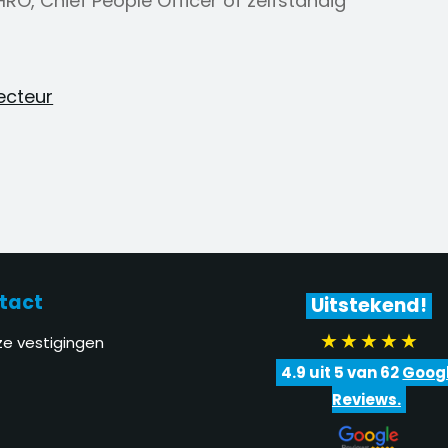
O, Chief People Officer of zelfstandig
recteur
tact
Uitstekend!
e vestigingen
4.9
uit 5 van
62
Goog
Reviews.