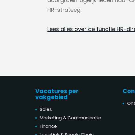
doorgroeimogelijkheden naar CHR
HR-strateeg.
Lees alles over de functie HR-di
Vacatures per
Con
vakgebied
Onz
Sales
Marketing & Communicatie
Finance
Logistiek & Supply Chain