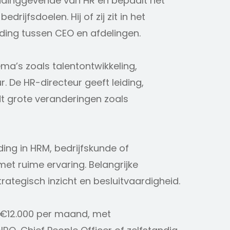
eidinggevende van HR en bepaalt het
drijfsdoelen. Hij of zij zit in het
ding tussen CEO en afdelingen.
ema’s zoals talentontwikkeling,
. De HR-directeur geeft leiding,
dt grote veranderingen zoals
ing in HRM, bedrijfskunde of
met ruime ervaring. Belangrijke
rategisch inzicht en besluitvaardigheid.
n €12.000 per maand, met