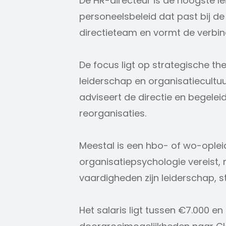
De HR-directeur is de hoogste l
personeelsbeleid dat past bij de be
directieteam en vormt de verbin
De focus ligt op strategische th
leiderschap en organisatiecultuur
adviseert de directie en begelei
reorganisaties.
Meestal is een hbo- of wo-opleid
organisatiepsychologie vereist, 
vaardigheden zijn leiderschap, st
Het salaris ligt tussen €7.000 e