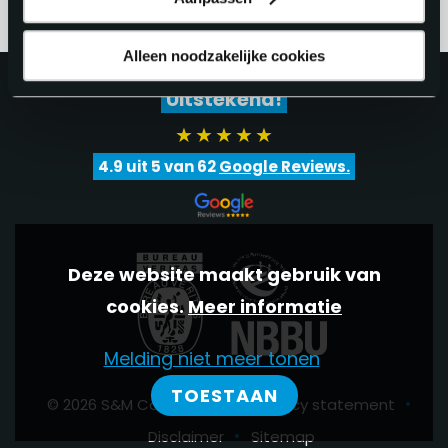
Alleen noodzakelijke cookies
Uitstekend!
4.9
uit 5 van
62
Google Reviews.
Deze website maakt gebruik van
cookies.
Meer informatie
Melding niet meer tonen
TOESTAAN
•
•
© 2026 S&M Consultants
Privacy statement
•
Disclaimer
Sitemap