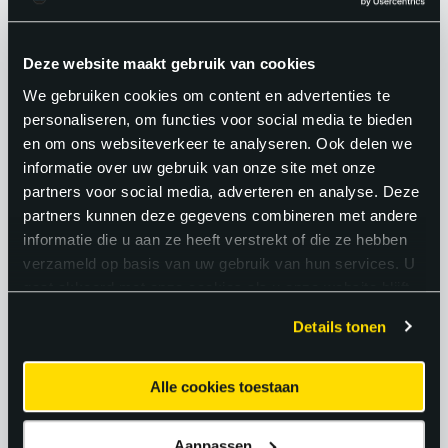
een vergelijkbare functie bij de
opdrachtgever vervullen.
Deze website maakt gebruik van cookies
We gebruiken cookies om content en advertenties te
Denk hierbij aan je salaris,
personaliseren, om functies voor social media te bieden
vakantiedagen, eventuele ADV-dagen,
en om ons websiteverkeer te analyseren. Ook delen we
informatie over uw gebruik van onze site met onze
reiskostenvergoeding, overwerk- en
partners voor social media, adverteren en analyse. Deze
ploegentoeslagen. Daarnaast denken we
partners kunnen deze gegevens combineren met andere
graag mee over jouw ontwikkeling,
informatie die u aan ze heeft verstrekt of die ze hebben
verzameld op basis van uw gebruik van hun services. U
bijvoorbeeld met
gaat akkoord met onze cookies als u onze website blijft
opleidingsmogelijkheden. Afhankelijk van
gebruiken.
Details tonen
de functie behoort ook een auto van de
zaak tot de mogelijkheden.
Alle cookies toestaan
Aanpassen