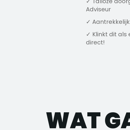
✓ Talloze door
Adviseur
✓ Aantrekkelij
✓ Klinkt dit als
direct!
WAT G