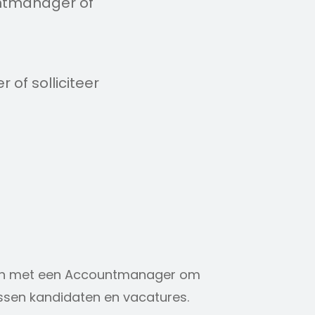
untmanager of
 of solliciteer
amen met een Accountmanager om
ssen kandidaten en vacatures.