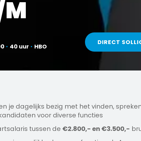
P/M
DIRECT SOLLI
00
•
40 uur
•
HBO
en je dagelijks bezig met het vinden, spreke
kandidaten voor diverse functies
artsalaris tussen de
€2.800,- en €3.500,-
br