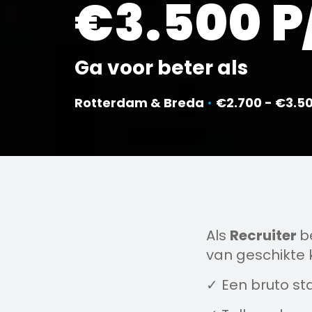
€3.500 
Ga voor beter als
Rotterdam & Breda
•
€2.700 - €3.5
Als
Recruiter
b
van geschikte 
✓ Een bruto st