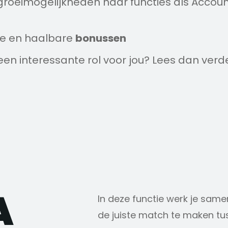
groeimogelijkheden naar functies als Acco
ke en haalbare
bonussen
 een interessante rol voor jou? Lees dan verder
A
In deze functie werk je s
de juiste match te maken tu