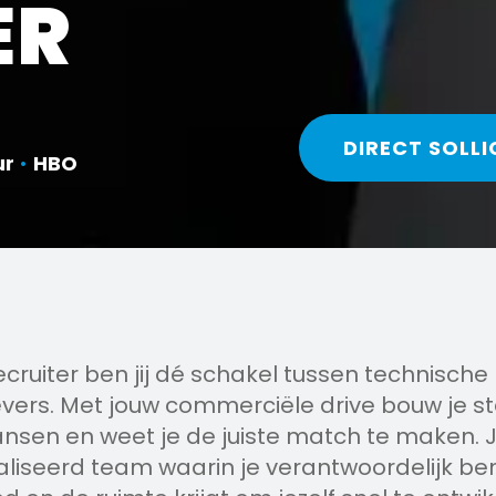
ER
DIRECT SOLLI
ur
•
HBO
cruiter ben jij dé schakel tussen technische
ers. Met jouw commerciële drive bouw je ste
kansen en weet je de juiste match te maken. 
aliseerd team waarin je verantwoordelijk be