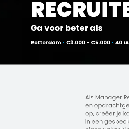
RECRUIT
Ga voor beter als
Rotterdam
•
€3.000 - €5.000
•
40 u
Als Manager Re
en opdrachtgev
op, creëer je 
in een gespeci