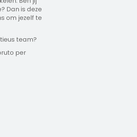
elen. Ben jij
e? Dan is deze
s om jezelf te
bitieus team?
bruto per