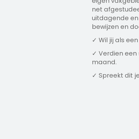
eigen vakgebied
net afgestudee
uitdagende en 
bewijzen en do
✓ Wil jij als 
✓ Verdien een s
maand.
✓ Spreekt dit je