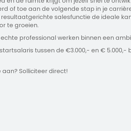
 en de ruimte krijgt om jezelf snel te ontwikk
rd of toe aan de volgende stap in je carrièr
resultaatgerichte salesfunctie de ideale kan
or te groeien.
een echte professional werken binnen een am
tartsalaris tussen de €3.000,- en € 5.000,- 
 aan? Solliciteer direct!