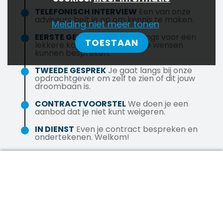
ontwikkeling
internationale beurzen
TELEFONISCH INTERVIEW
Een van onze
adviseurs belt je op om kennis te maken.
Melding niet meer tonen
EERSTE GESPREK
Je komt langs voor een
TOESTAAN
lekkere kop koffie, zodat wij je wensen
kunnen bespreken.
TWEEDE GESPREK
Je gaat langs bij onze
opdrachtgever om zelf te zien of dit jouw
droombaan is.
CONTRACTVOORSTEL
We doen je een
aanbod dat je niet kunt weigeren.
IN DIENST
Even je contract bespreken en
ondertekenen. Welkom!
DIRECT SOLLICITEREN
DIRECT SOLLICITEREN