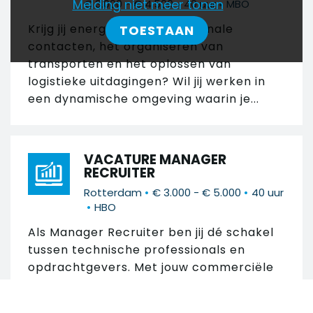
•
•
Melding niet meer tonen
€ 3.000 - € 4.500
40 uur
MBO
Krijg jij energie van internationale
TOESTAAN
contacten, het organiseren van
transporten en het oplossen van
logistieke uitdagingen? Wil jij werken in
een dynamische omgeving waarin je...
VACATURE MANAGER
RECRUITER
•
•
Rotterdam
€ 3.000 - € 5.000
40 uur
•
HBO
Als Manager Recruiter ben jij dé schakel
tussen technische professionals en
opdrachtgevers. Met jouw commerciële
drive bouw je sterke relaties op, creëer je
kansen...