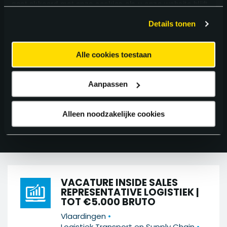
gaat akkoord met onze cookies als u onze website blijft
gebruiken.
Details tonen
ZOEK IN 283
VACATURES
Alle cookies toestaan
Aanpassen
FILTER 283 RESULTATEN
Alleen noodzakelijke cookies
VACATURE INSIDE SALES
REPRESENTATIVE LOGISTIEK |
TOT €5.000 BRUTO
•
Vlaardingen
•
Logistiek Transport en Supply Chain