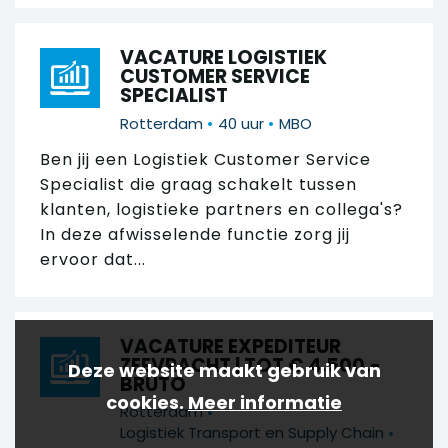
VACATURE LOGISTIEK
CUSTOMER SERVICE
SPECIALIST
•
•
Rotterdam
40 uur
MBO
Ben jij een Logistiek Customer Service
Specialist die graag schakelt tussen
klanten, logistieke partners en collega's?
In deze afwisselende functie zorg jij
ervoor dat...
VACATURE EXPEDITEUR
ZEEVRACHT | TOT € 4.500,-
Deze website maakt gebruik van
BRUTO
cookies.
Meer informatie
•
Rotterdam
•
Logistiek Transport en Supply Chain