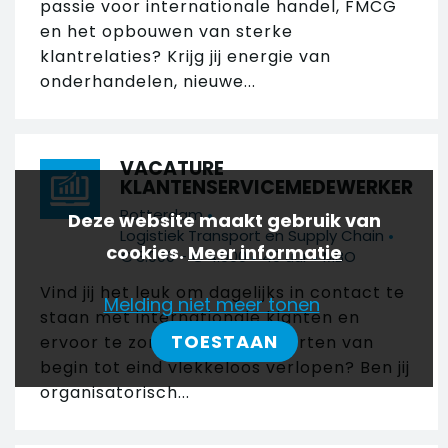
passie voor internationale handel, FMCG
en het opbouwen van sterke
klantrelaties? Krijg jij energie van
onderhandelen, nieuwe...
VACATURE
KLANTENSERVICEMEDEWERKER
•
Rotterdam
Deze website maakt gebruik van
•
Logistiek Transport en Supply Chain
cookies.
Meer informatie
•
•
€ 3.000 - € 4.000
40 uur
MBO
Vind jij het leuk om dagelijks in contact te
Melding niet meer tonen
staan met internationale klanten en
TOESTAAN
ervoor te zorgen dat transporten van
begin tot eind vlekkeloos verlopen? Ben jij
organisatorisch...