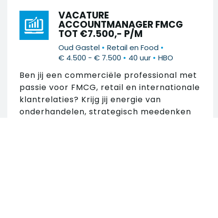
VACATURE
ACCOUNTMANAGER FMCG
TOT €7.500,- P/M
•
•
Oud Gastel
Retail en Food
•
•
€ 4.500 - € 7.500
40 uur
HBO
Ben jij een commerciële professional met
passie voor FMCG, retail en internationale
klantrelaties? Krijg jij energie van
onderhandelen, strategisch meedenken
en het realiseren...
Zoek in 274 vacatures
VACATURE MEDIOR
ACCOUNTMANAGER FMCG
Zoek op trefwoord
•
•
Roosendaal
Retail en Food
•
•
€ 4.500 - € 7.500
40 uur
HBO
Ben jij commercieel ingesteld, krijg jij