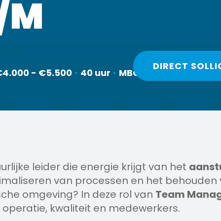
P/M
DIRECT SOLLI
€4.000 - €5.500
•
40 uur
•
MBO
urlijke leider die energie krijgt van het
aanst
imaliseren van processen en het behouden 
che omgeving? In deze rol van
Team Manag
 operatie, kwaliteit en medewerkers.