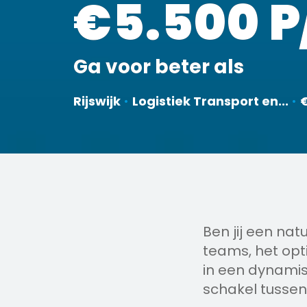
€5.500 
Ga voor beter als
Rijswijk
•
Logistiek Transport en...
•
Ben jij een natu
teams, het opt
in een dynamis
schakel tussen