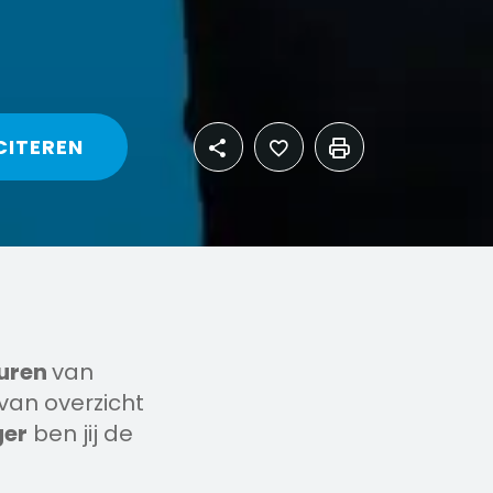
CITEREN
uren
van
van overzicht
er
ben jij de