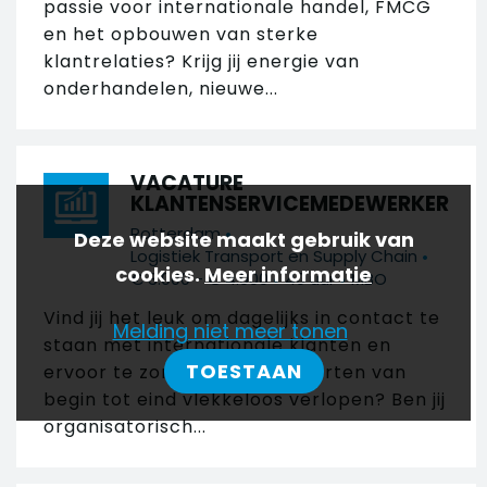
passie voor internationale handel, FMCG
en het opbouwen van sterke
klantrelaties? Krijg jij energie van
onderhandelen, nieuwe...
VACATURE
KLANTENSERVICEMEDEWERKER
•
Rotterdam
Deze website maakt gebruik van
•
Logistiek Transport en Supply Chain
cookies.
Meer informatie
•
•
€ 3.000 - € 4.000
40 uur
MBO
Vind jij het leuk om dagelijks in contact te
Melding niet meer tonen
staan met internationale klanten en
TOESTAAN
ervoor te zorgen dat transporten van
begin tot eind vlekkeloos verlopen? Ben jij
organisatorisch...