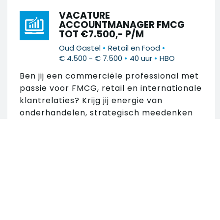
VACATURE
ACCOUNTMANAGER FMCG
TOT €7.500,- P/M
•
•
Oud Gastel
Retail en Food
•
•
€ 4.500 - € 7.500
40 uur
HBO
Ben jij een commerciële professional met
passie voor FMCG, retail en internationale
klantrelaties? Krijg jij energie van
onderhandelen, strategisch meedenken
en het realiseren...
Zoek in 274 vacatures
VACATURE MEDIOR
ACCOUNTMANAGER FMCG
Zoek op trefwoord
•
•
Roosendaal
Retail en Food
•
•
€ 4.500 - € 7.500
40 uur
HBO
Ben jij commercieel ingesteld, krijg jij