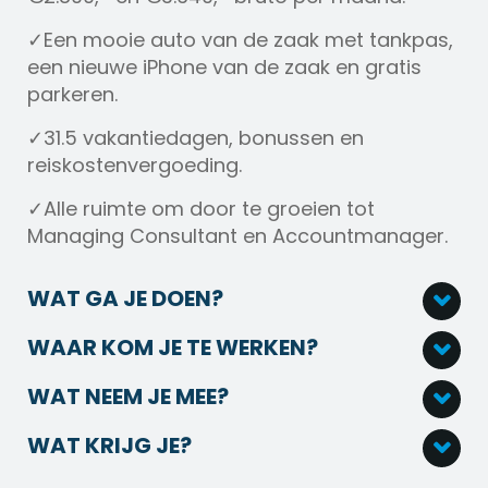
✓Een mooie auto van de zaak met tankpas,
een nieuwe iPhone van de zaak en gratis
parkeren.
✓31.5 vakantiedagen, bonussen en
reiskostenvergoeding.
✓Alle ruimte om door te groeien tot
Managing Consultant en Accountmanager.
WAT GA JE DOEN?
Je start met een trainingsprogramma,
WAAR KOM JE TE WERKEN?
waarin je jouw commerciële en
Wij zijn meer dan een bemiddelingsbureau:
persoonlijke competenties ontwikkelt.
WAT NEEM JE MEE?
we zijn een hecht team dat samen werkt
Je krijgt coaching van ervaren collega’s en
Als Hbo-starter ben je een echte
aan één doel – het vinden van de perfecte
groeit snel mee in de praktijk.
WAT KRIJG JE?
aanpakker en denk je doelgericht.
match. We geloven in korte lijntjes,
Als Hbo-starter spot je kansen snel en
Een aantrekkelijk startsalaris tussen de
Je hebt je hbo- of wo-diploma op zak –
persoonlijke aandacht en een werksfeer