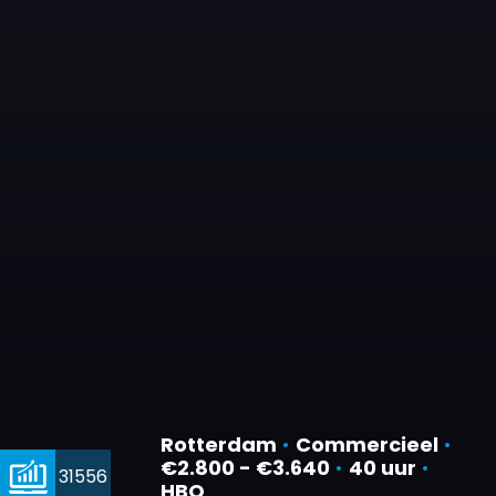
Rotterdam
•
Commercieel
•
€2.800 - €3.640
•
40 uur
•
31556
HBO