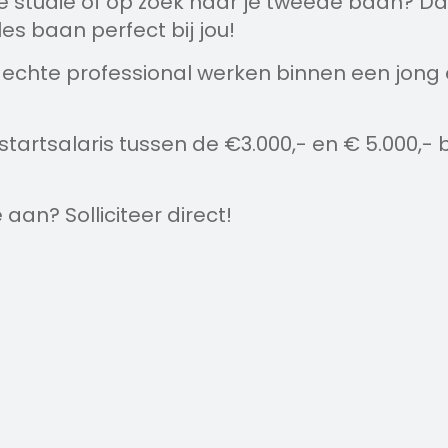
je studie of op zoek naar je tweede baan? D
es baan perfect bij jou!
en echte professional werken binnen een jong
tartsalaris tussen de €3.000,- en € 5.000,- 
 aan? Solliciteer direct!