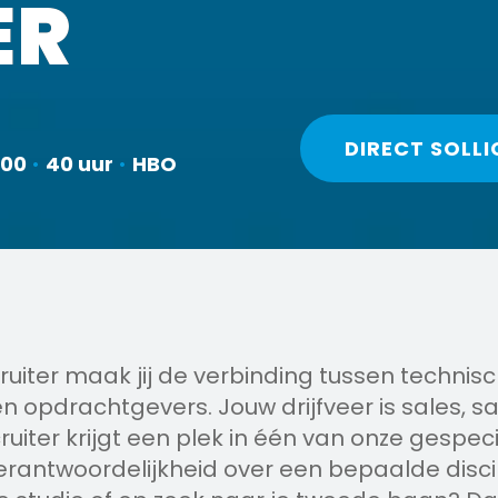
ER
DIRECT SOLLI
000
•
40 uur
•
HBO
ruiter maak jij de verbinding tussen technis
n opdrachtgevers. Jouw drijfveer is sales, sal
ruiter krijgt een plek in één van onze gespec
rantwoordelijkheid over een bepaalde discipl