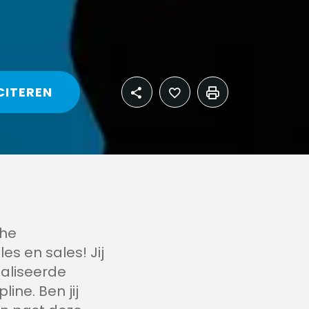
CITEREN
che
es en sales! Jij
ialiseerde
ine. Ben jij