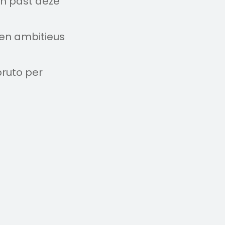
an past deze
 en ambitieus
bruto per