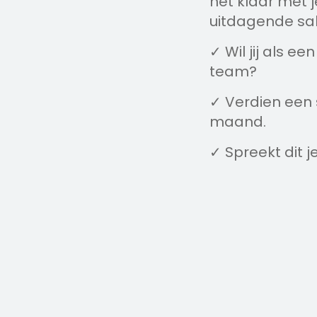
net klaar met 
uitdagende sal
✓ Wil jij als e
team?
✓ Verdien een s
maand.
✓ Spreekt dit je