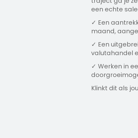
traject ga je z
een echte sales
✓ Een aantrekke
maand, aangev
✓ Een uitgebrei
valutahandel e
✓ Werken in ee
doorgroeimogeli
Klinkt dit als j