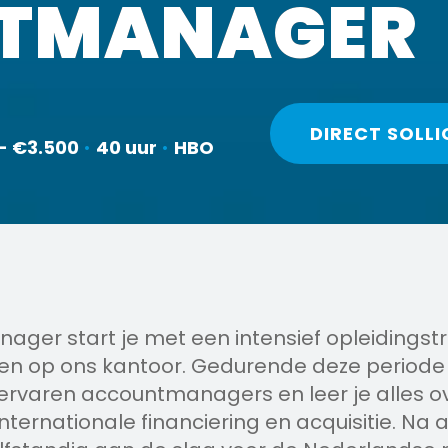
TMANAGER
DIRECT SOLLI
- €3.500
•
40 uur
•
HBO
ager start je met een intensief opleidingst
n op ons kantoor. Gedurende deze periode 
ervaren accountmanagers en leer je alles o
nternationale financiering en acquisitie. Na 