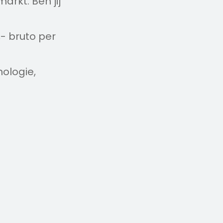
arkt. Ben jij
,- bruto per
nologie,