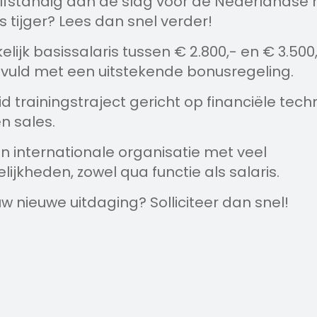
elfstandig aan de slag voor de Nederlandse m
 tijger? Lees dan snel verder!
lijk basissalaris tussen € 2.800,- en € 3.500
uld met een uitstekende bonusregeling.
d trainingstraject gericht op financiële tech
n sales.
n internationale organisatie met veel
jkheden, zowel qua functie als salaris.
ouw nieuwe uitdaging? Solliciteer dan snel!