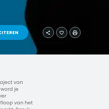
CITEREN
raject van
word je
ver
afloop van het