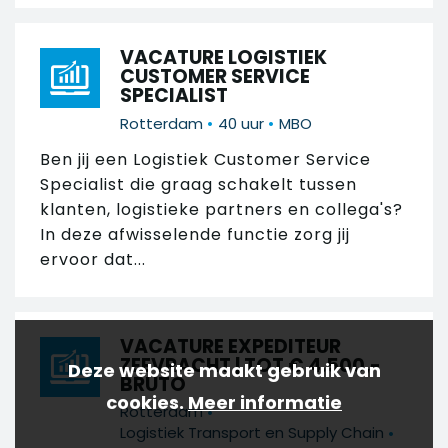
VACATURE LOGISTIEK
CUSTOMER SERVICE
SPECIALIST
•
•
Rotterdam
40 uur
MBO
Ben jij een Logistiek Customer Service
Specialist die graag schakelt tussen
klanten, logistieke partners en collega's?
In deze afwisselende functie zorg jij
ervoor dat...
VACATURE EXPEDITEUR
ZEEVRACHT | TOT € 4.500,-
Deze website maakt gebruik van
BRUTO
cookies.
Meer informatie
•
Rotterdam
•
Logistiek Transport en Supply Chain