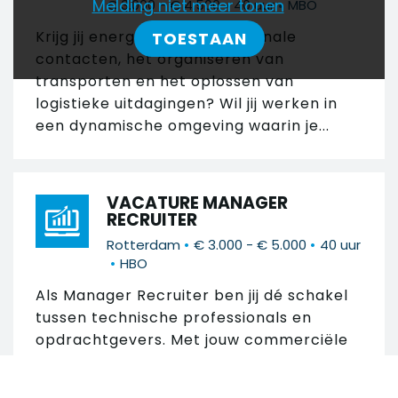
•
•
Melding niet meer tonen
€ 3.000 - € 4.500
40 uur
MBO
Krijg jij energie van internationale
TOESTAAN
contacten, het organiseren van
transporten en het oplossen van
logistieke uitdagingen? Wil jij werken in
een dynamische omgeving waarin je...
VACATURE MANAGER
RECRUITER
•
•
Rotterdam
€ 3.000 - € 5.000
40 uur
•
HBO
Als Manager Recruiter ben jij dé schakel
tussen technische professionals en
opdrachtgevers. Met jouw commerciële
drive bouw je sterke relaties op, creëer je
kansen...