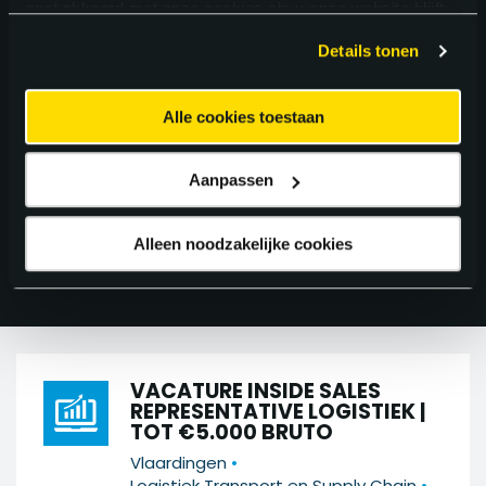
gaat akkoord met onze cookies als u onze website blijft
gebruiken.
Details tonen
ZOEK IN 283
VACATURES
Alle cookies toestaan
Aanpassen
FILTER 283 RESULTATEN
Alleen noodzakelijke cookies
VACATURE INSIDE SALES
REPRESENTATIVE LOGISTIEK |
TOT €5.000 BRUTO
•
Vlaardingen
•
Logistiek Transport en Supply Chain