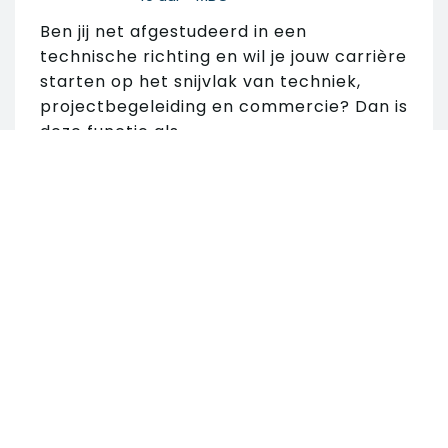
Ben jij net afgestudeerd in een
technische richting en wil je jouw carrière
starten op het snijvlak van techniek,
projectbegeleiding en commercie? Dan is
deze functie als...
VACATURE KEY
Zoek in 25 vacatures
ACCOUNTMANAGER VALVES
•
•
Rotterdam
Techniek
Zoek op trefwoord
•
•
€ 3.000 - € 5.500
40 uur
MBO
Ben jij een commerciële professional met
technische kennis van afsluiters en krijg
je energie van het opbouwen van
Zoek op locatie
langdurige klantrelaties? Dan is deze
functie als Key...