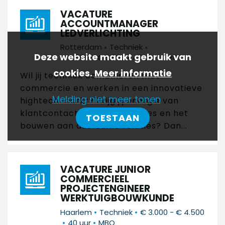
VACATURE
ACCOUNTMANAGER
LEDVERLICHTING
•
•
Rotterdam
Techniek
Deze website maakt gebruik van
•
•
€ 4.500 - € 6.500
40 uur
HBO
cookies.
Meer informatie
Wil jij techniek combineren met
commercie en werken in een innovatieve
Melding niet meer tonen
hightech markt? Krijg jij energie van
klantcontact, technisch advies en het
TOESTAAN
bouwen aan duurzame relaties? Dan...
VACATURE JUNIOR
COMMERCIEEL
PROJECTENGINEER
WERKTUIGBOUWKUNDE
•
•
Haarlem
Techniek
€ 3.000 - € 4.500
•
•
40 uur
MBO