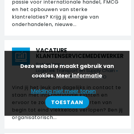
passie voor internationale handel, FMCG
en het opbouwen van sterke
klantrelaties? Krijg jij energie van
onderhandelen, nieuwe...
VACATURE
KLANTENSERVICEMEDEWERKER
•
Rotterdam
Deze website maakt gebruik van
•
Logistiek Transport en Supply Chain
cookies.
Meer informatie
•
•
€ 3.000 - € 4.000
40 uur
MBO
Vind jij het leuk om dagelijks in contact te
Melding niet meer tonen
staan met internationale klanten en
TOESTAAN
ervoor te zorgen dat transporten van
begin tot eind vlekkeloos verlopen? Ben jij
organisatorisch...