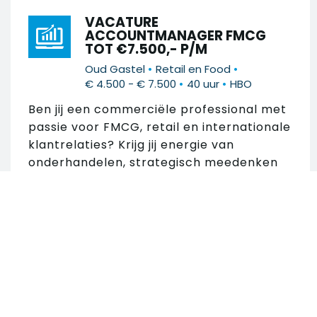
VACATURE
ACCOUNTMANAGER FMCG
TOT €7.500,- P/M
•
•
Oud Gastel
Retail en Food
•
•
€ 4.500 - € 7.500
40 uur
HBO
Ben jij een commerciële professional met
passie voor FMCG, retail en internationale
klantrelaties? Krijg jij energie van
onderhandelen, strategisch meedenken
en het realiseren...
Zoek in 274 vacatures
VACATURE MEDIOR
ACCOUNTMANAGER FMCG
Zoek op trefwoord
•
•
Roosendaal
Retail en Food
•
•
€ 4.500 - € 7.500
40 uur
HBO
Ben jij commercieel ingesteld, krijg jij