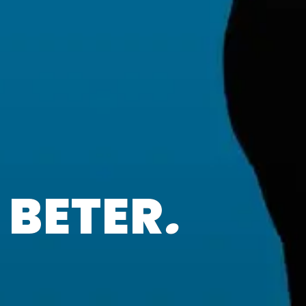
 BETER
.