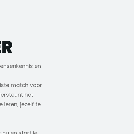
ER
 mensenkennis en
juiste match voor
dersteunt het
 leren, jezelf te
r nu en start je