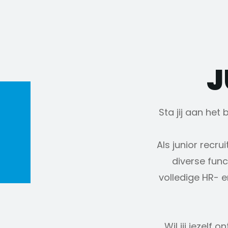
J
Sta jij aan het
Als junior recru
diverse func
volledige HR- en
Wil jij jezelf 