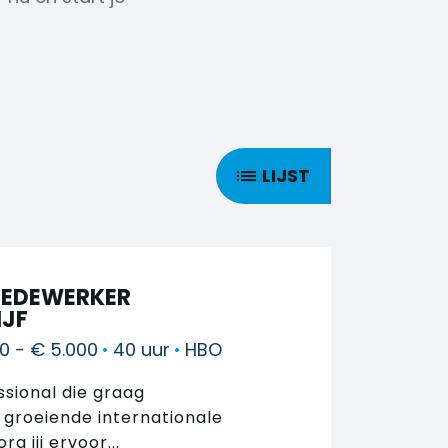
LIJST
MEDEWERKER
IJF
0 - € 5.000
•
40 uur
•
HBO
ssional die graag
 groeiende internationale
g jij ervoor...