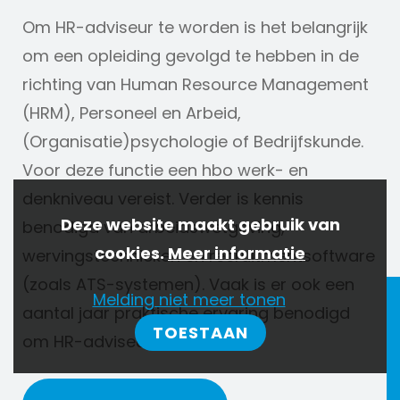
Om HR-adviseur te worden is het belangrijk
om een opleiding gevolgd te hebben in de
richting van Human Resource Management
(HRM), Personeel en Arbeid,
(Organisatie)psychologie of Bedrijfskunde.
Voor deze functie een hbo werk- en
denkniveau vereist. Verder is kennis
Deze website maakt gebruik van
benodigd van arbeidswetgeving,
cookies.
Meer informatie
wervingstechnieken en recruitmentsoftware
(zoals ATS-systemen). Vaak is er ook een
Melding niet meer tonen
aantal jaar praktische ervaring benodigd
TOESTAAN
om HR-adviseur te worden.